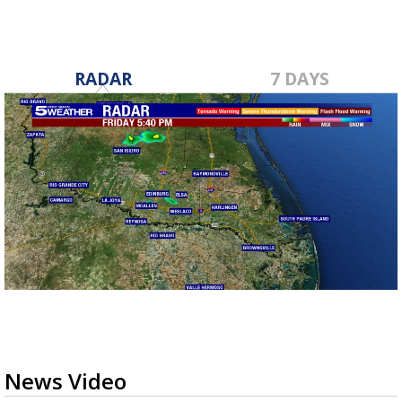
RADAR
7 DAYS
News Video