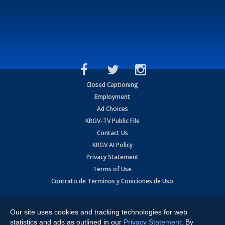
Closed Captioning
Employment
Ad Choices
KRGV-TV Public File
Contact Us
KRGV AI Policy
Privacy Statement
Terms of Use
Contrato de Terminos y Coniciones de Uso
Copyright
2026
MOBILE VIDEO TAPES, INC. (dba KRGV), 900 East
Expressway, Weslaco, TX 78596.
Our site uses cookies and tracking technologies for web
statistics and ads as outlined in our
Privacy Statement
. By
All Rights Reserved. Powered by:
Ruby Shore Software