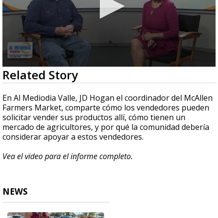
0
Related Story
seconds
of
8
En Al Mediodia Valle, JD Hogan el coordinador del McAllen
minutes,
Farmers Market, comparte cómo los vendedores pueden
1
solicitar vender sus productos allí, cómo tienen un
second
mercado de agricultores, y por qué la comunidad debería
considerar apoyar a estos vendedores.
Vea el video para el informe completo.
NEWS