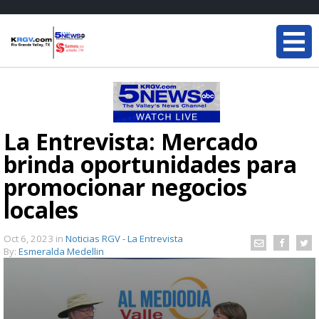
La Entrevista: Mercado
brinda oportunidades para
promocionar negocios
locales
Oct 6, 2023
in
Noticias RGV - La Entrevista
By:
Esmeralda Medellin