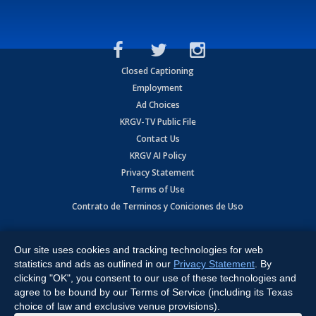
Closed Captioning
Employment
Ad Choices
KRGV-TV Public File
Contact Us
KRGV AI Policy
Privacy Statement
Terms of Use
Contrato de Terminos y Coniciones de Uso
Copyright
2026
MOBILE VIDEO TAPES, INC. (dba KRGV), 900 East
Expressway, Weslaco, TX 78596.
Our site uses cookies and tracking technologies for web
statistics and ads as outlined in our
Privacy Statement
. By
All Rights Reserved. Powered by:
Ruby Shore Software
clicking "OK", you consent to our use of these technologies and
agree to be bound by our Terms of Service (including its Texas
choice of law and exclusive venue provisions).