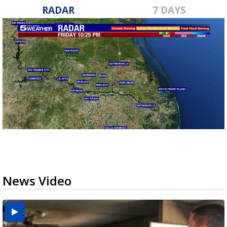
RADAR
7 DAYS
News Video