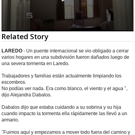
0
Related Story
seconds
of
1
LAREDO
- Un puente internacional se vio obligado a cerrar
minute,
varios hogares en una subdivisión fueron dañados luego de
36
seconds
una severa tormenta en Laredo.
Trabajadores y familias están actualmente limpiando los
escombros.
No podías ver nada. Era como blanco, el viento y el agua ",
dijo Alejandra Dabalos.
Dabalos dijo que estaba cuidando a su sobrina y su hija
cuando impacto la tormenta ella rápidamente las llevó a un
armario.
"Fuimos aquí y empezamos a mover todo fuera del camino y