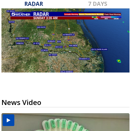
RADAR
7 DAYS
News Video