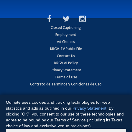
Closed Captioning
Employment
Ad Choices
KRGV-TV Public File
Contact Us
KRGV AI Policy
Privacy Statement
Terms of Use
Contrato de Terminos y Coniciones de Uso
Copyright
2026
MOBILE VIDEO TAPES, INC. (dba KRGV), 900 East
Expressway, Weslaco, TX 78596.
Our site uses cookies and tracking technologies for web
statistics and ads as outlined in our
Privacy Statement
. By
All Rights Reserved. Powered by:
Ruby Shore Software
clicking "OK", you consent to our use of these technologies and
agree to be bound by our Terms of Service (including its Texas
choice of law and exclusive venue provisions).