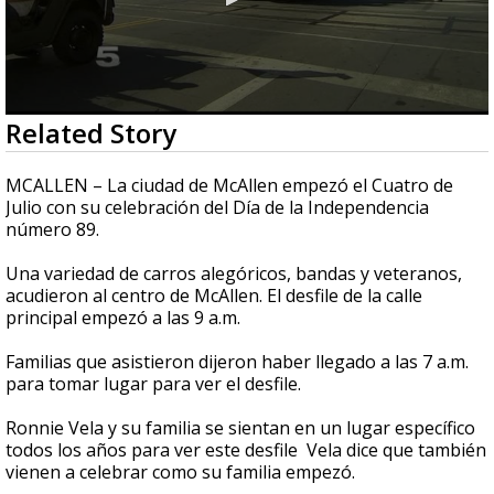
0
Related Story
seconds
of
1
MCALLEN – La ciudad de McAllen empezó el Cuatro de
minute,
Julio con su celebración del Día de la Independencia
19
número 89.
seconds
Una variedad de carros alegóricos, bandas y veteranos,
acudieron al centro de McAllen. El desfile de la calle
principal empezó a las 9 a.m.
Familias que asistieron dijeron haber llegado a las 7 a.m.
para tomar lugar para ver el desfile.
Ronnie Vela y su familia se sientan en un lugar específico
todos los años para ver este desfile Vela dice que también
vienen a celebrar como su familia empezó.