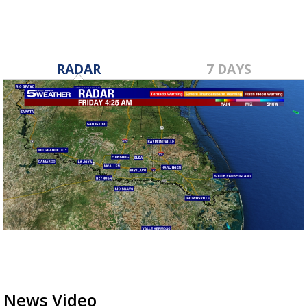
RADAR
7 DAYS
News Video