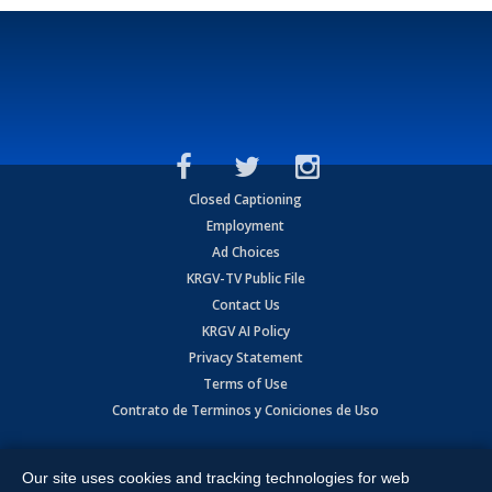
Closed Captioning
Employment
Ad Choices
KRGV-TV Public File
Contact Us
KRGV AI Policy
Privacy Statement
Terms of Use
Contrato de Terminos y Coniciones de Uso
Copyright
2026
MOBILE VIDEO TAPES, INC. (dba KRGV), 900 East
Expressway, Weslaco, TX 78596.
Our site uses cookies and tracking technologies for web