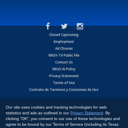
Closed Captioning
Employment
Ad Choices
KRGV-TV Public File
Contact Us
KRGV AI Policy
Privacy Statement
Terms of Use
Contrato de Terminos y Coniciones de Uso
Copyright
2026
MOBILE VIDEO TAPES, INC. (dba KRGV), 900 East
Expressway, Weslaco, TX 78596.
Our site uses cookies and tracking technologies for web
statistics and ads as outlined in our
Privacy Statement
. By
All Rights Reserved. Powered by:
Ruby Shore Software
clicking "OK", you consent to our use of these technologies and
agree to be bound by our Terms of Service (including its Texas