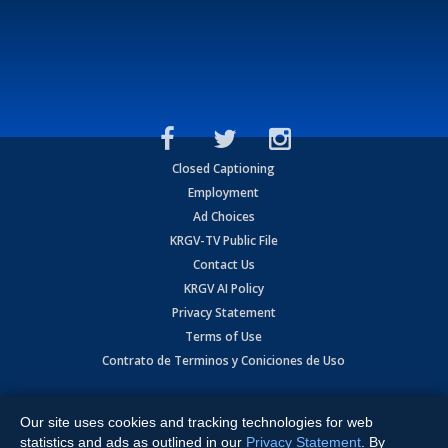
Closed Captioning
Employment
Ad Choices
KRGV-TV Public File
Contact Us
KRGV AI Policy
Privacy Statement
Terms of Use
Contrato de Terminos y Coniciones de Uso
Copyright
2026
MOBILE VIDEO TAPES, INC. (dba KRGV), 900 East
Expressway, Weslaco, TX 78596.
Our site uses cookies and tracking technologies for web
statistics and ads as outlined in our
Privacy Statement
. By
All Rights Reserved. Powered by:
Ruby Shore Software