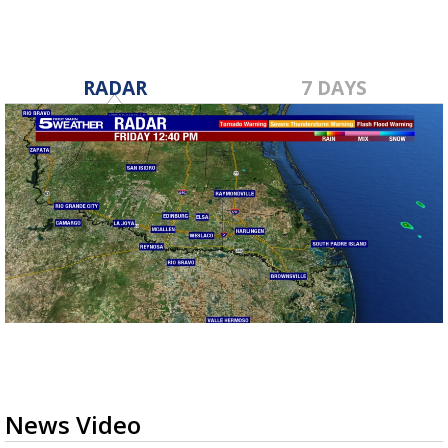
RADAR
7 DAYS
News Video