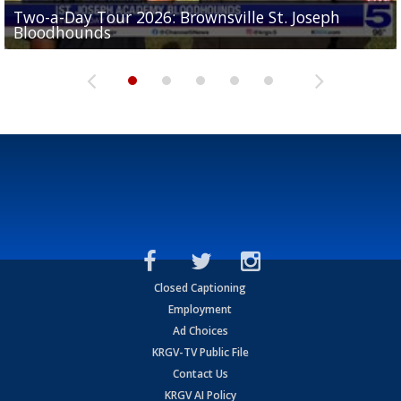
Two-a-Day Tour 2026: Brownsville St. Joseph
Two-a-Day Tour 2026: St. Joseph Academy
Sit-down interview with UTRGV wide receiver
Bloodhounds
Bloodhounds
Two-a-Day Tour 2026: Sharyland Rattlers
Tavian Cord
Two-a-Day Tour 2026: Raymondville Bearkats
Closed Captioning
Employment
Ad Choices
KRGV-TV Public File
Contact Us
KRGV AI Policy