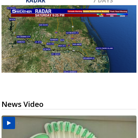
RADAR
7 DAYS
News Video