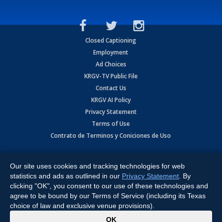
Closed Captioning
Employment
Ad Choices
KRGV-TV Public File
Contact Us
KRGV AI Policy
Privacy Statement
Terms of Use
Contrato de Terminos y Coniciones de Uso
Copyright
2026
MOBILE VIDEO TAPES, INC. (dba KRGV), 900 East
Expressway, Weslaco, TX 78596.
Our site uses cookies and tracking technologies for web
statistics and ads as outlined in our
Privacy Statement
. By
All Rights Reserved. Powered by:
Ruby Shore Software
clicking "OK", you consent to our use of these technologies and
agree to be bound by our Terms of Service (including its Texas
choice of law and exclusive venue provisions).
x
OK