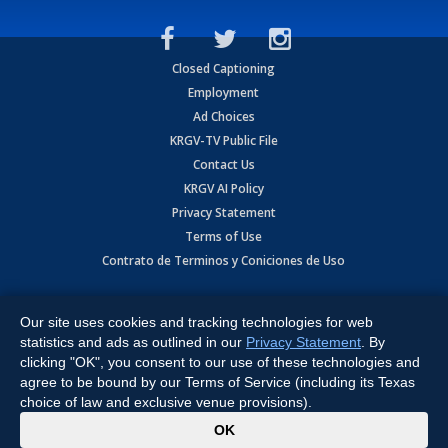
Closed Captioning
Employment
Ad Choices
KRGV-TV Public File
Contact Us
KRGV AI Policy
Privacy Statement
Terms of Use
Contrato de Terminos y Coniciones de Uso
Copyright
2026
MOBILE VIDEO TAPES, INC. (dba KRGV), 900 East
Expressway, Weslaco, TX 78596.
Our site uses cookies and tracking technologies for web
statistics and ads as outlined in our
Privacy Statement
. By
All Rights Reserved. Powered by:
Ruby Shore Software
clicking "OK", you consent to our use of these technologies and
agree to be bound by our Terms of Service (including its Texas
choice of law and exclusive venue provisions).
x
OK