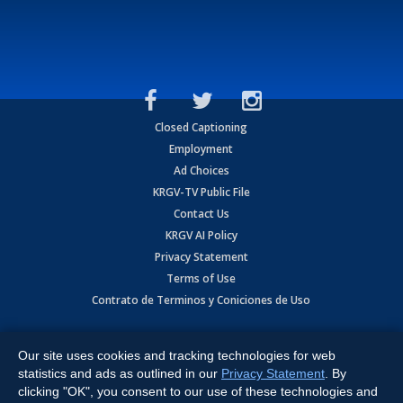
Closed Captioning
Employment
Ad Choices
KRGV-TV Public File
Contact Us
KRGV AI Policy
Privacy Statement
Terms of Use
Contrato de Terminos y Coniciones de Uso
Copyright
2026
MOBILE VIDEO TAPES, INC. (dba KRGV), 900 East
Expressway, Weslaco, TX 78596.
Our site uses cookies and tracking technologies for web
statistics and ads as outlined in our
Privacy Statement
. By
All Rights Reserved. Powered by:
Ruby Shore Software
clicking "OK", you consent to our use of these technologies and