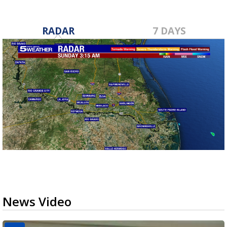
RADAR
7 DAYS
News Video