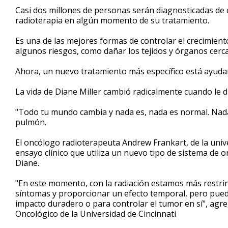
1
Casi dos millones de personas serán diagnosticadas de c
minute,
radioterapia en algún momento de su tratamiento.
30
seconds
Volume
90%
Es una de las mejores formas de controlar el crecimien
algunos riesgos, como dañar los tejidos y órganos cerc
Ahora, un nuevo tratamiento más específico está ayudan
La vida de Diane Miller cambió radicalmente cuando le d
"Todo tu mundo cambia y nada es, nada es normal. Nada 
pulmón.
El oncólogo radioterapeuta Andrew Frankart, de la univer
ensayo clínico que utiliza un nuevo tipo de sistema de 
Diane.
"En este momento, con la radiación estamos más restrin
síntomas y proporcionar un efecto temporal, pero puede
impacto duradero o para controlar el tumor en sí", ag
Oncológico de la Universidad de Cincinnati