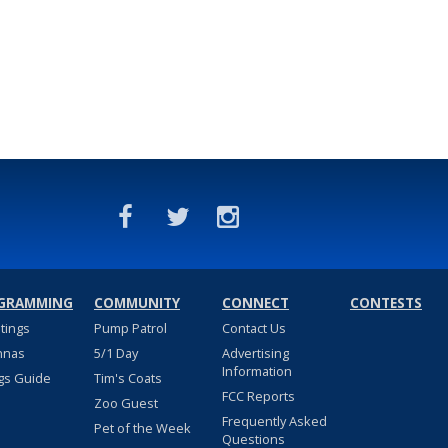
GRAMMING
COMMUNITY
CONNECT
CONTESTS
stings
Pump Patrol
Contact Us
nnas
5/1 Day
Advertising
Information
gs Guide
Tim's Coats
FCC Reports
Zoo Guest
Frequently Asked
Pet of the Week
Questions