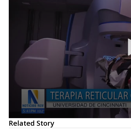
0
Related Story
seconds
of