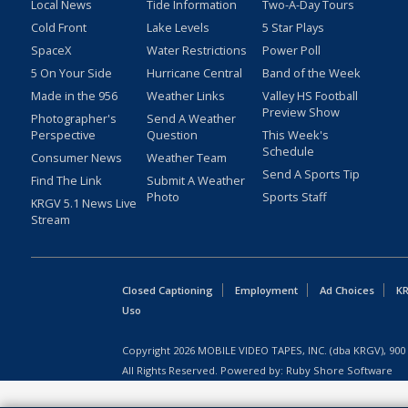
Local News
Tide Information
Two-A-Day Tours
Cold Front
Lake Levels
5 Star Plays
SpaceX
Water Restrictions
Power Poll
5 On Your Side
Hurricane Central
Band of the Week
Made in the 956
Weather Links
Valley HS Football
Preview Show
Photographer's
Send A Weather
Perspective
Question
This Week's
Schedule
Consumer News
Weather Team
Send A Sports Tip
Find The Link
Submit A Weather
Photo
Sports Staff
KRGV 5.1 News Live
Stream
Closed Captioning
Employment
Ad Choices
KR
Uso
Copyright
2026
MOBILE VIDEO TAPES, INC. (dba KRGV), 900 
All Rights Reserved. Powered by:
Ruby Shore Software