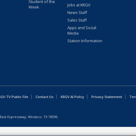
Student of the
Jobs at KRGV
Week
News Staff
Sales Staff
Apps and Social
Media
Station Information
GV-TV Public File
Contact Us
KRGV AI Policy
Privacy Statement
Ter
East Expressway, Weslaco, TX 78596.