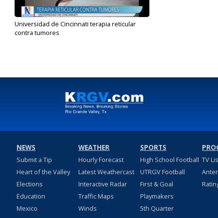
Universidad de Cincinnati terapia reticular
contra tumores
Aug 14, 2024
NEWS
WEATHER
SPORTS
PRO
Submit a Tip
Hourly Forecast
High School Football
TV Li
Heart of the Valley
Latest Weathercast
UTRGV Football
Ante
Elections
Interactive Radar
First & Goal
Ratin
Education
Traffic Maps
Playmakers
Mexico
Winds
5th Quarter