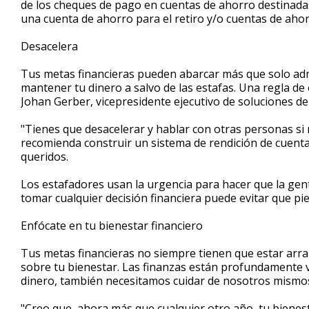
de los cheques de pago en cuentas de ahorro destinada
una cuenta de ahorro para el retiro y/o cuentas de ahor
Desacelera
Tus metas financieras pueden abarcar más que solo adm
mantener tu dinero a salvo de las estafas. Una regla de 
Johan Gerber, vicepresidente ejecutivo de soluciones d
"Tienes que desacelerar y hablar con otras personas si n
recomienda construir un sistema de rendición de cuentas
queridos.
Los estafadores usan la urgencia para hacer que la gen
tomar cualquier decisión financiera puede evitar que pi
Enfócate en tu bienestar financiero
Tus metas financieras no siempre tienen que estar arr
sobre tu bienestar. Las finanzas están profundamente v
dinero, también necesitamos cuidar de nosotros mismo
"Creo que, ahora más que cualquier otro año, tu bienest