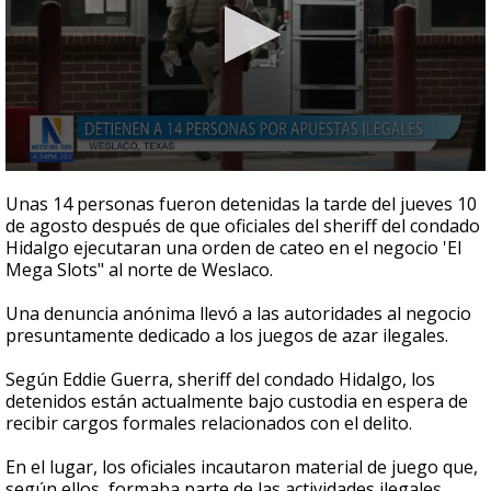
0
seconds
Unas 14 personas fueron detenidas la tarde del jueves 10
of
de agosto después de que oficiales del sheriff del condado
35
Hidalgo ejecutaran una orden de cateo en el negocio 'El
seconds
Mega Slots" al norte de Weslaco.
Una denuncia anónima llevó a las autoridades al negocio
presuntamente dedicado a los juegos de azar ilegales.
Según Eddie Guerra, sheriff del condado Hidalgo, los
detenidos están actualmente bajo custodia en espera de
recibir cargos formales relacionados con el delito.
En el lugar, los oficiales incautaron material de juego que,
según ellos, formaba parte de las actividades ilegales.