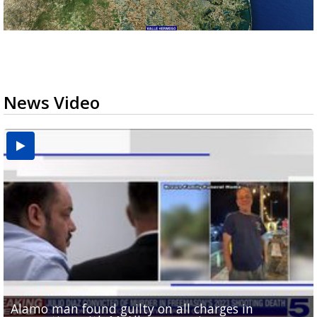
News Video
Alamo man found guilty on all charges in
Phone evidence, claims of 'black magic' presented
Valley football teams adjust schedules as UIL heat
'What did I do wrong?': Cameron County deputies