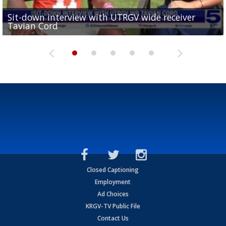
Sit-down interview with UTRGV wide receiver
UTRGV football ranks fourth in SLC preseason poll
Tavian Cord
Two-a-Day Tour 2026: Raymondville Bearkats
Two-a-Day Tour 2026: Port Isabel Tarpons
and receiving votes in...
Two-a-Day Tour 2026: Santa Rosa Warriors
Closed Captioning
Employment
Ad Choices
KRGV-TV Public File
Contact Us