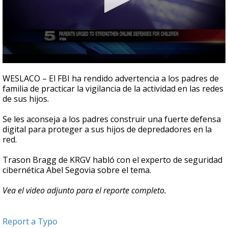
0
seconds
WESLACO – El FBI ha rendido advertencia a los padres de
of
familia de practicar la vigilancia de la actividad en las redes
2
de sus hijos.
minutes,
19
seconds
Se les aconseja a los padres construir una fuerte defensa
digital para proteger a sus hijos de depredadores en la
red.
Trason Bragg de KRGV habló con el experto de seguridad
cibernética Abel Segovia sobre el tema.
Vea el video adjunto para el reporte completo.
Report a Typo