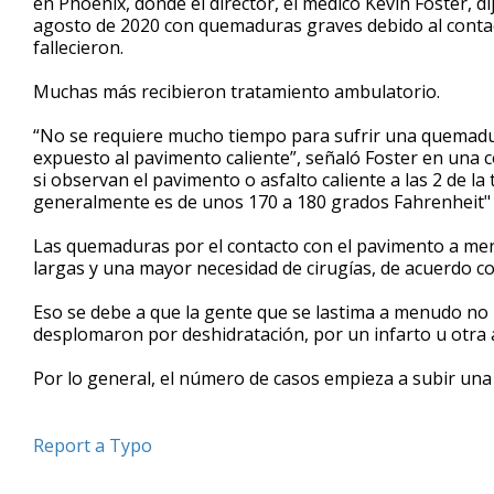
en Phoenix, donde el director, el médico Kevin Foster, d
agosto de 2020 con quemaduras graves debido al contac
fallecieron.
Muchas más recibieron tratamiento ambulatorio.
“No se requiere mucho tiempo para sufrir una quemadu
expuesto al pavimento caliente”, señaló Foster en una 
si observan el pavimento o asfalto caliente a las 2 de la 
generalmente es de unos 170 a 180 grados Fahrenheit" 
Las quemaduras por el contacto con el pavimento a men
largas y una mayor necesidad de cirugías, de acuerdo c
Eso se debe a que la gente que se lastima a menudo no 
desplomaron por deshidratación, por un infarto u otra 
Por lo general, el número de casos empieza a subir una v
Report a Typo