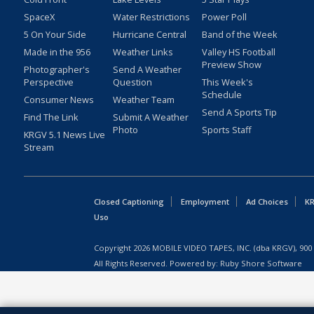
SpaceX
Water Restrictions
Power Poll
5 On Your Side
Hurricane Central
Band of the Week
Made in the 956
Weather Links
Valley HS Football
Preview Show
Photographer's
Send A Weather
Perspective
Question
This Week's
Schedule
Consumer News
Weather Team
Send A Sports Tip
Find The Link
Submit A Weather
Photo
Sports Staff
KRGV 5.1 News Live
Stream
Closed Captioning
Employment
Ad Choices
KR
Uso
Copyright
2026
MOBILE VIDEO TAPES, INC. (dba KRGV), 900 
All Rights Reserved. Powered by:
Ruby Shore Software