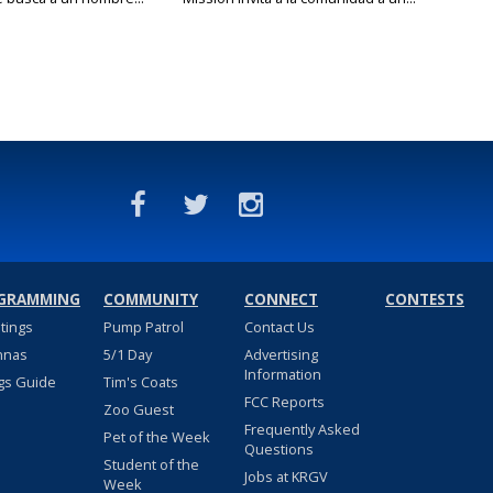
GRAMMING
COMMUNITY
CONNECT
CONTESTS
stings
Pump Patrol
Contact Us
nnas
5/1 Day
Advertising
Information
gs Guide
Tim's Coats
FCC Reports
Zoo Guest
Frequently Asked
Pet of the Week
Questions
Student of the
Jobs at KRGV
Week