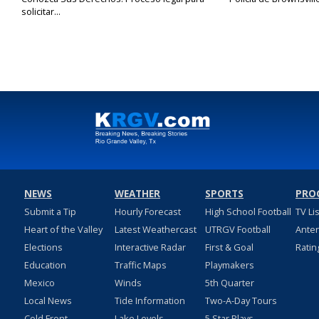
solicitar...
NEWS
WEATHER
SPORTS
PRO
Submit a Tip
Hourly Forecast
High School Football
TV Li
Heart of the Valley
Latest Weathercast
UTRGV Football
Ante
Elections
Interactive Radar
First & Goal
Ratin
Education
Traffic Maps
Playmakers
Mexico
Winds
5th Quarter
Local News
Tide Information
Two-A-Day Tours
Cold Front
Lake Levels
5 Star Plays