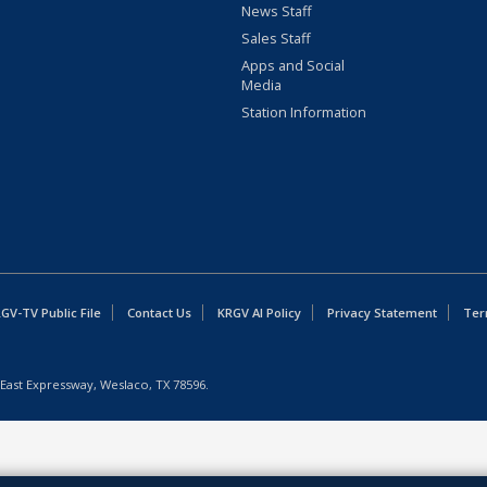
News Staff
Sales Staff
Apps and Social
Media
Station Information
GV-TV Public File
Contact Us
KRGV AI Policy
Privacy Statement
Ter
East Expressway, Weslaco, TX 78596.