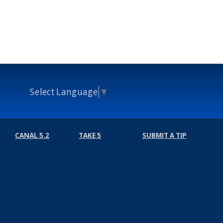
Select Language
▼
CANAL 5.2
TAKE 5
SUBMIT A TIP