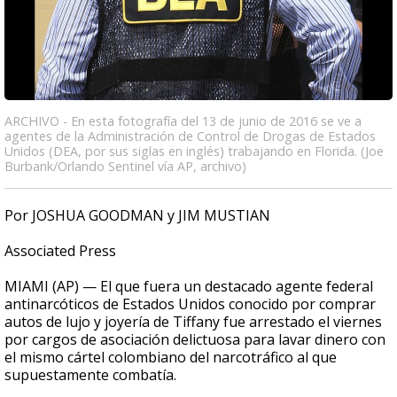
ARCHIVO - En esta fotografía del 13 de junio de 2016 se ve a
agentes de la Administración de Control de Drogas de Estados
Unidos (DEA, por sus siglas en inglés) trabajando en Florida. (Joe
Burbank/Orlando Sentinel vía AP, archivo)
Por JOSHUA GOODMAN y JIM MUSTIAN
Associated Press
MIAMI (AP) — El que fuera un destacado agente federal
antinarcóticos de Estados Unidos conocido por comprar
autos de lujo y joyería de Tiffany fue arrestado el viernes
por cargos de asociación delictuosa para lavar dinero con
el mismo cártel colombiano del narcotráfico al que
supuestamente combatía.