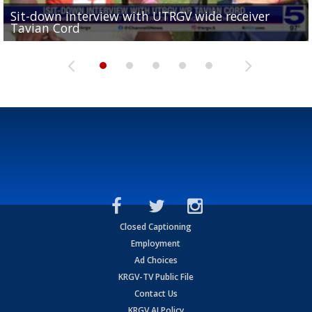
Sit-down interview with UTRGV wide receiver
UTRGV football ranks fourth in SLC preseason poll
Tavian Cord
Two-a-Day Tour 2026: Raymondville Bearkats
Two-a-Day Tour 2026: Port Isabel Tarpons
and receiving votes in...
Two-a-Day Tour 2026: Santa Rosa Warriors
Closed Captioning
Employment
Ad Choices
KRGV-TV Public File
Contact Us
KRGV AI Policy