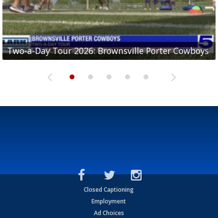
Two-a-Day Tour 2026: Brownsville Porter Cowboys
Two-a-Day Tour 2026: Brownsville Lopez Lobos
Two-a-Day Tour 2026: Mercedes Tigers
Two-a-Day Tour 2026: Progreso Red Ants
Two-a-Day Tour 2026: Donna Redskins
Closed Captioning
Employment
Ad Choices