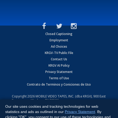
Closed Captioning
Employment
Ad Choices
KRGV-TV Public File
Contact Us
KRGV AI Policy
Privacy Statement
Terms of Use
Contrato de Terminos y Coniciones de Uso
Copyright
2026
MOBILE VIDEO TAPES, INC. (dba KRGV), 900 East
Expressway, Weslaco, TX 78596.
Our site uses cookies and tracking technologies for web
All Rights Reserved. Powered by:
Ruby Shore Software
statistics and ads as outlined in our
Privacy Statement
. By
clicking "OK", you consent to our use of these technologies and