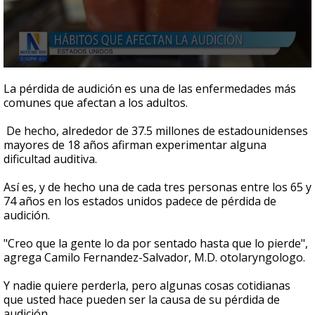
0
seconds
La pérdida de audición es una de las enfermedades más
of
comunes que afectan a los adultos.
2
minutes,
28
De hecho, alrededor de 37.5 millones de estadounidenses
seconds
mayores de 18 años afirman experimentar alguna
dificultad auditiva.
Así es, y de hecho una de cada tres personas entre los 65 y
74 años en los estados unidos padece de pérdida de
audición.
"Creo que la gente lo da por sentado hasta que lo pierde",
agrega Camilo Fernandez-Salvador, M.D. otolaryngologo.
Y nadie quiere perderla, pero algunas cosas cotidianas
que usted hace pueden ser la causa de su pérdida de
audición.