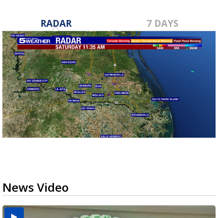
RADAR
7 DAYS
News Video