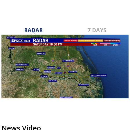
RADAR
7 DAYS
News Video