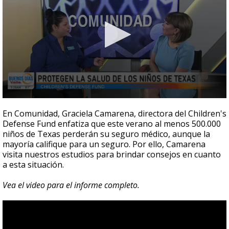
0
seconds
En Comunidad, Graciela Camarena, directora del Children's
of
Defense Fund enfatiza que este verano al menos 500.000
7
niños de Texas perderán su seguro médico, aunque la
minutes,
1
mayoría califique para un seguro. Por ello, Camarena
second
visita nuestros estudios para brindar consejos en cuanto
a esta situación.
Vea el video para el informe completo.