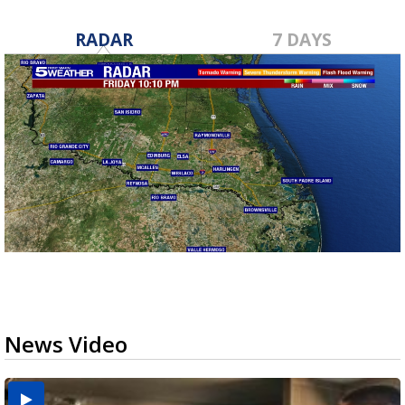
RADAR
7 DAYS
News Video