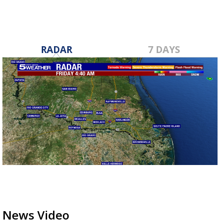
RADAR
7 DAYS
News Video