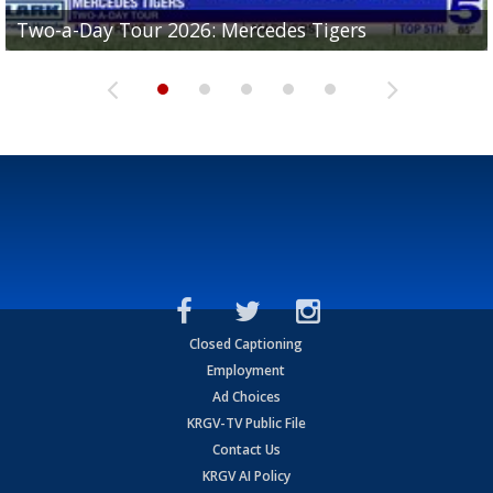
Two-a-Day Tour 2026: Mercedes Tigers
Two-a-Day Tour 2026: Progreso Red Ants
Two-a-Day Tour 2026: Donna Redskins
Two-a-Day Tour 2026: Brownsville Pace Vikings
Two-a-Day Tour 2026: La Joya Coyotes
Closed Captioning
Employment
Ad Choices
KRGV-TV Public File
Contact Us
KRGV AI Policy