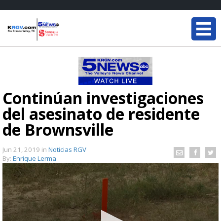
Continúan investigaciones
del asesinato de residente
de Brownsville
Jun 21, 2019
in
Noticias RGV
By:
Enrique Lerma