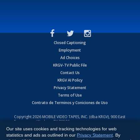
Closed Captioning
Employment
Ad Choices
KRGV-TV Public File
Contact Us
KRGV AI Policy
Privacy Statement
Terms of Use
Contrato de Terminos y Coniciones de Uso
Copyright
2026
MOBILE VIDEO TAPES, INC. (dba KRGV), 900 East
Expressway, Weslaco, TX 78596.
Our site uses cookies and tracking technologies for web
All Rights Reserved. Powered by:
Ruby Shore Software
statistics and ads as outlined in our
Privacy Statement
. By