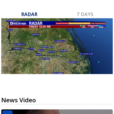
RADAR
7 DAYS
News Video