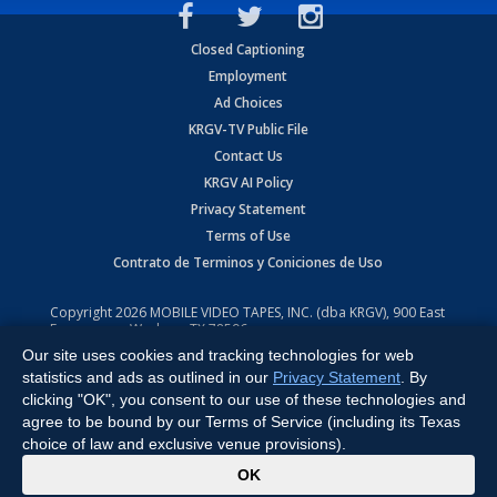
Closed Captioning
Employment
Ad Choices
KRGV-TV Public File
Contact Us
KRGV AI Policy
Privacy Statement
Terms of Use
Contrato de Terminos y Coniciones de Uso
Copyright
2026
MOBILE VIDEO TAPES, INC. (dba KRGV), 900 East
Expressway, Weslaco, TX 78596.
Our site uses cookies and tracking technologies for web
All Rights Reserved. Powered by:
Ruby Shore Software
statistics and ads as outlined in our
Privacy Statement
. By
clicking "OK", you consent to our use of these technologies and
agree to be bound by our Terms of Service (including its Texas
choice of law and exclusive venue provisions).
x
OK