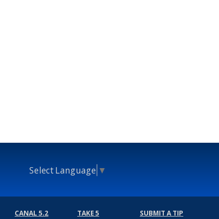
Select Language
▼
CANAL 5.2
TAKE 5
SUBMIT A TIP