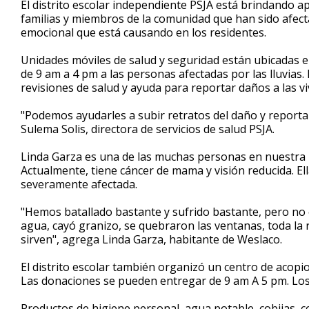
El distrito escolar independiente PSJA está brindando a
of
familias y miembros de la comunidad que han sido afect
1
emocional que está causando en los residentes.
minute,
52
seconds
Volume
Unidades móviles de salud y seguridad están ubicadas 
90%
de 9 am a 4 pm a las personas afectadas por las lluvias.
revisiones de salud y ayuda para reportar daños a las vi
"Podemos ayudarles a subir retratos del daño y reporta
Sulema Solis, directora de servicios de salud PSJA.
Linda Garza es una de las muchas personas en nuestra re
Actualmente, tiene cáncer de mama y visión reducida. Ell
severamente afectada.
"Hemos batallado bastante y sufrido bastante, pero no 
agua, cayó granizo, se quebraron las ventanas, toda la 
sirven", agrega Linda Garza, habitante de Weslaco.
El distrito escolar también organizó un centro de acopio
Las donaciones se pueden entregar de 9 am A 5 pm. Los
Productos de higiene personal, agua potable, cobijas, c