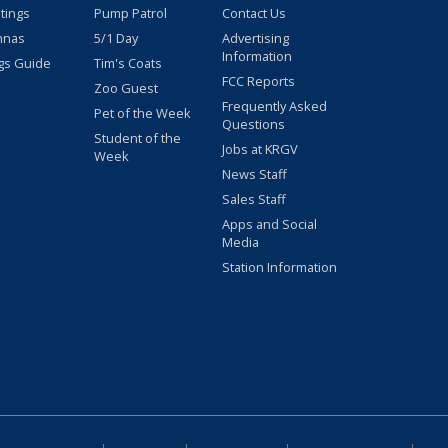
stings
Pump Patrol
Contact Us
nnas
5/1 Day
Advertising
Information
gs Guide
Tim's Coats
FCC Reports
Zoo Guest
Frequently Asked
Pet of the Week
Questions
Student of the
Jobs at KRGV
Week
News Staff
Sales Staff
Apps and Social
Media
Station Information