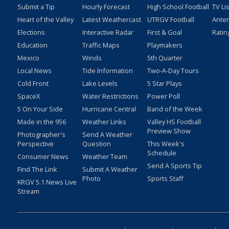
Submit a Tip
Hourly Forecast
High School Football
TV Li
Heart of the Valley
Latest Weathercast
UTRGV Football
Ante
Elections
Interactive Radar
First & Goal
Ratin
Education
Traffic Maps
Playmakers
Mexico
Winds
5th Quarter
Local News
Tide Information
Two-A-Day Tours
Cold Front
Lake Levels
5 Star Plays
SpaceX
Water Restrictions
Power Poll
5 On Your Side
Hurricane Central
Band of the Week
Made in the 956
Weather Links
Valley HS Football
Preview Show
Photographer's
Send A Weather
Perspective
Question
This Week's
Schedule
Consumer News
Weather Team
Send A Sports Tip
Find The Link
Submit A Weather
Photo
Sports Staff
KRGV 5.1 News Live
Stream