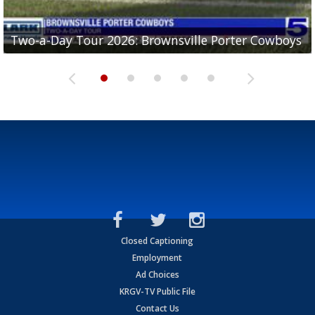
Two-a-Day Tour 2026: Brownsville Porter Cowboys
Two-a-Day Tour 2026: Brownsville Lopez Lobos
Two-a-Day Tour 2026: Mercedes Tigers
Two-a-Day Tour 2026: Progreso Red Ants
Two-a-Day Tour 2026: Donna Redskins
Closed Captioning
Employment
Ad Choices
KRGV-TV Public File
Contact Us