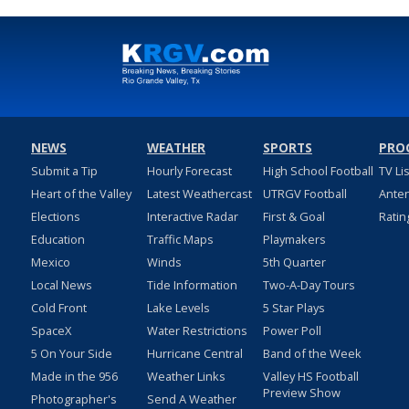
NEWS
WEATHER
SPORTS
PRO
Submit a Tip
Hourly Forecast
High School Football
TV Li
Heart of the Valley
Latest Weathercast
UTRGV Football
Ante
Elections
Interactive Radar
First & Goal
Ratin
Education
Traffic Maps
Playmakers
Mexico
Winds
5th Quarter
Local News
Tide Information
Two-A-Day Tours
Cold Front
Lake Levels
5 Star Plays
SpaceX
Water Restrictions
Power Poll
5 On Your Side
Hurricane Central
Band of the Week
Made in the 956
Weather Links
Valley HS Football
Preview Show
Photographer's
Send A Weather