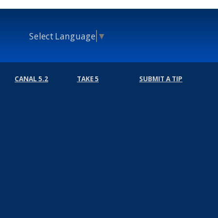
Select Language
▼
CANAL 5.2
TAKE 5
SUBMIT A TIP