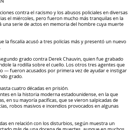
AN
nes contra el racismo y los abusos policiales en diversas
ias el miércoles, pero fueron mucho más tranquilas en la
ará una serie de actos en memoria del hombre cuya muerte
ue la fiscalía acusó a tres policías más y presentó un nuevo
.
 segundo grado contra Derek Chauvin, quien fue grabado
dole la rodilla sobre el cuello. Los otros tres agentes que
o — fueron acusados por primera vez de ayudar e instigar
ndo grado.
hasta cuatro décadas en prisión.
entes en la historia moderna estadounidense, en la que
, en su mayoría pacíficas, que se vieron salpicadas de
licías, robos masivos e incendios provocados en algunas
das en relación con los disturbios, según muestra un
portado más de una docena de muertes, aunque en muchos