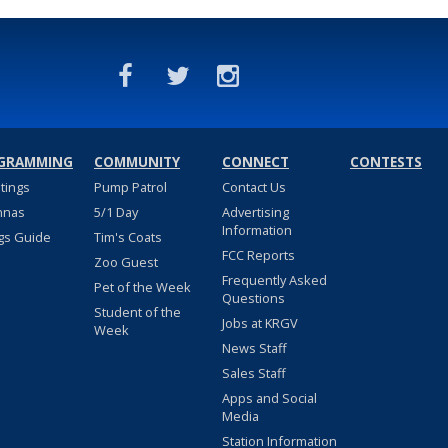
GRAMMING
COMMUNITY
CONNECT
CONTESTS
stings
Pump Patrol
Contact Us
nnas
5/1 Day
Advertising
Information
gs Guide
Tim's Coats
FCC Reports
Zoo Guest
Frequently Asked
Pet of the Week
Questions
Student of the
Jobs at KRGV
Week
News Staff
Sales Staff
Apps and Social
Media
Station Information