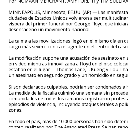
Por NOMAAN MERCHANT, AMY FORLITI y TIM SULLIV
MINNEAPOLIS, Minnesota, EE.UU. (AP) — Las manifestacio
ciudades de Estados Unidos volvieron a ser multitudinar
víspera del primer funeral por George Floyd, que inici
desencadenó un movimiento nacional.
La calma a las movilizaciones llegó en el mismo día en q
cargo más severo contra el agente en el centro del caso
La modificación supone una acusación de asesinato en
en video mientras inmovilizaba a Floyd en el piso colocán
estaban en el lugar —Thomas Lane, J. Kueng y Tou Tha
un asesinato en segundo grado y un homicidio en segu
Si son declarados culpables, podrían ser condenados a 
La medida de la fiscalía culminó una semana sin preced
comunidades de todos los tamaños registraron protestas
episodios de violencia, incluyendo ataques letales a po
zonas.
En todo el país, más de 10.000 personas han sido deteni
conteo realizado por The Associated Press. Se han re