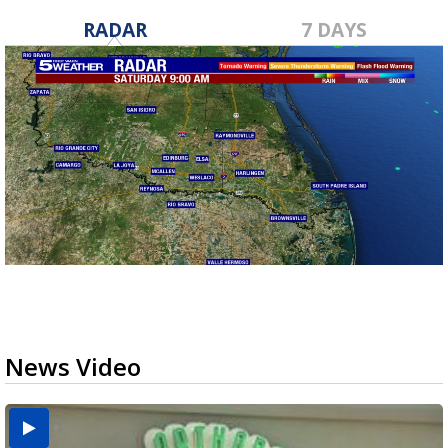
RADAR
7 DAYS
News Video