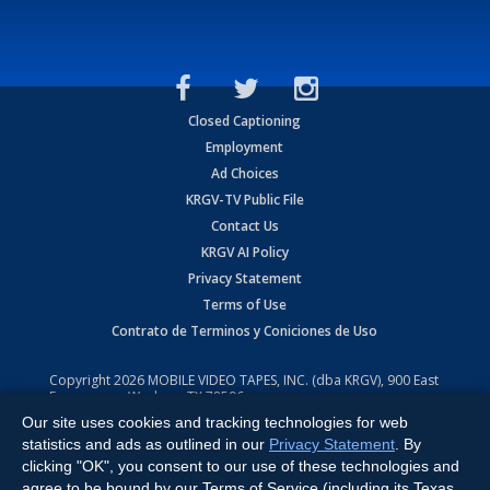
Closed Captioning
Employment
Ad Choices
KRGV-TV Public File
Contact Us
KRGV AI Policy
Privacy Statement
Terms of Use
Contrato de Terminos y Coniciones de Uso
Copyright
2026
MOBILE VIDEO TAPES, INC. (dba KRGV), 900 East
Expressway, Weslaco, TX 78596.
Our site uses cookies and tracking technologies for web
All Rights Reserved. Powered by:
Ruby Shore Software
statistics and ads as outlined in our
Privacy Statement
. By
clicking "OK", you consent to our use of these technologies and
agree to be bound by our Terms of Service (including its Texas