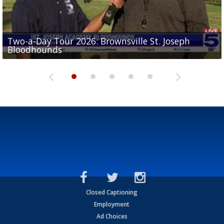
Two-a-Day Tour 2026: Brownsville St. Joseph
Two-a-Day Tour 2026: St. Joseph Academy
Sit-down interview with UTRGV wide receiver
Bloodhounds
Bloodhounds
Two-a-Day Tour 2026: Sharyland Rattlers
Tavian Cord
Two-a-Day Tour 2026: Raymondville Bearkats
Closed Captioning
Employment
Ad Choices