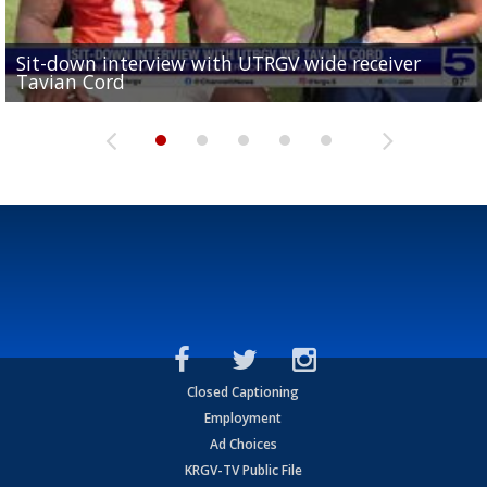
Sit-down interview with UTRGV wide receiver
UTRGV football ranks fourth in SLC preseason poll
Tavian Cord
Two-a-Day Tour 2026: Raymondville Bearkats
Two-a-Day Tour 2026: Port Isabel Tarpons
and receiving votes in...
Two-a-Day Tour 2026: Santa Rosa Warriors
Closed Captioning
Employment
Ad Choices
KRGV-TV Public File