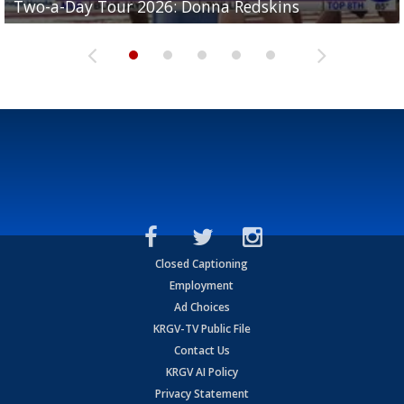
Two-a-Day Tour 2026: Donna Redskins
Two-a-Day Tour 2026: Brownsville Pace Vikings
Two-a-Day Tour 2026: La Joya Coyotes
Two-a-Day Tour 2026: Rio Hondo Bobcats
Bloodhounds
Closed Captioning
Employment
Ad Choices
KRGV-TV Public File
Contact Us
KRGV AI Policy
Privacy Statement