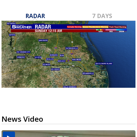
RADAR
7 DAYS
News Video