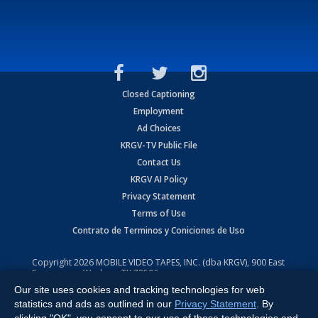
Closed Captioning
Employment
Ad Choices
KRGV-TV Public File
Contact Us
KRGV AI Policy
Privacy Statement
Terms of Use
Contrato de Terminos y Coniciones de Uso
Copyright
2026
MOBILE VIDEO TAPES, INC. (dba KRGV), 900 East
Expressway, Weslaco, TX 78596.
Our site uses cookies and tracking technologies for web
All Rights Reserved. Powered by:
Ruby Shore Software
statistics and ads as outlined in our
Privacy Statement
. By