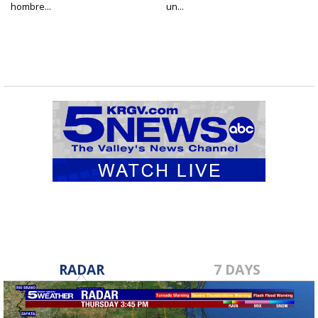
hombre...
un...
RADAR
7 DAYS