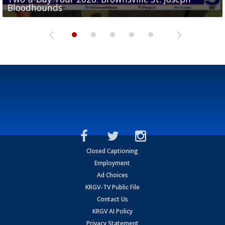
Bloodhounds
Bloodhounds
Two-a-Day Tour 2026: Sharyland Rattlers
Tavian Cord
Two-a-Day Tour 2026: Raymondville Bearkats
Closed Captioning
Employment
Ad Choices
KRGV-TV Public File
Contact Us
KRGV AI Policy
Privacy Statement