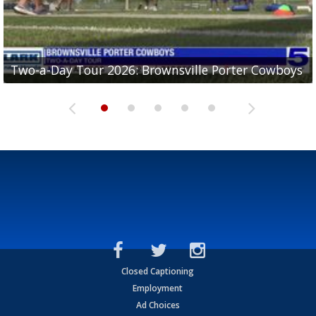
Two-a-Day Tour 2026: Brownsville Porter Cowboys
Two-a-Day Tour 2026: Brownsville Lopez Lobos
Two-a-Day Tour 2026: Mercedes Tigers
Two-a-Day Tour 2026: Progreso Red Ants
Two-a-Day Tour 2026: Donna Redskins
Closed Captioning
Employment
Ad Choices