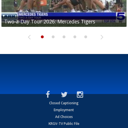
Two-a-Day Tour 2026: Mercedes Tigers
Two-a-Day Tour 2026: Progreso Red Ants
Two-a-Day Tour 2026: Donna Redskins
Two-a-Day Tour 2026: Brownsville Pace Vikings
Two-a-Day Tour 2026: La Joya Coyotes
Closed Captioning
Employment
Ad Choices
KRGV-TV Public File