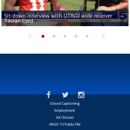
Sit-down interview with UTRGV wide receiver
UTRGV football ranks fourth in SLC preseason poll
Tavian Cord
Two-a-Day Tour 2026: Raymondville Bearkats
Two-a-Day Tour 2026: Port Isabel Tarpons
and receiving votes in...
Two-a-Day Tour 2026: Santa Rosa Warriors
Closed Captioning
Employment
Ad Choices
KRGV-TV Public File