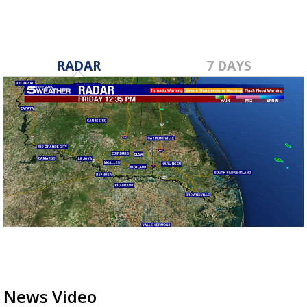
RADAR
7 DAYS
News Video