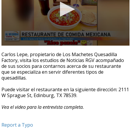
0
seconds
Carlos Lepe, propietario de Los Machetes Quesadilla
of
Factory, visita los estudios de Noticias RGV acompañado
5
de sus socios para contarnos acerca de su restaurante
minutes,
38
que se especializa en servir diferentes tipos de
seconds
quesadillas.
Puede visitar el restaurante en la siguiente dirección: 2111
W Sprague St, Edinburg, TX 78539.
Vea el video para la entrevista completa.
Report a Typo