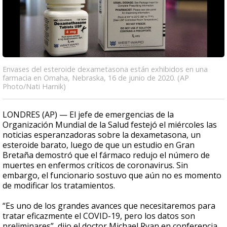
Envases del esteroide dexametasona están exhibidos en una
farmacia en Omaha, Nebraska, 16 de junio de 2020. (AP
Photo/Nati Harnik)
LONDRES (AP) — El jefe de emergencias de la
Organización Mundial de la Salud festejó el miércoles las
noticias esperanzadoras sobre la dexametasona, un
esteroide barato, luego de que un estudio en Gran
Bretaña demostró que el fármaco redujo el número de
muertes en enfermos críticos de coronavirus. Sin
embargo, el funcionario sostuvo que aún no es momento
de modificar los tratamientos.
“Es uno de los grandes avances que necesitaremos para
tratar eficazmente el COVID-19, pero los datos son
preliminares”, dijo el doctor Michael Ryan en conferencia