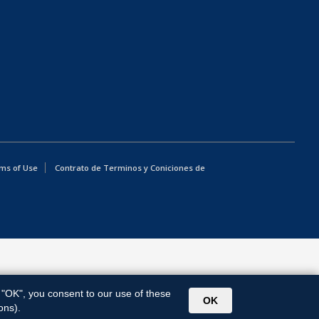
ms of Use
Contrato de Terminos y Coniciones de
g "OK", you consent to our use of these
OK
ons).