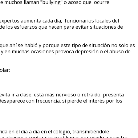
que muchos llaman "bullying" o acoso que ocurre
xpertos aumenta cada día, funcionarios locales del
e los esfuerzos que hacen para evitar situaciones de
que ahí se habló y porque este tipo de situación no solo es
 y en muchas ocasiones provoca depresión o el abuso de
olar:
evita ir a clase, está más nervioso o retraído, presenta
esaparece con frecuencia, si pierde el interés por los
da en el día a día en el colegio, transmitiéndole
 se atreven a contar sus problemas por miedo a nuestra