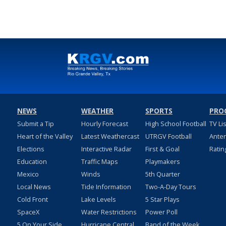
NEWS
WEATHER
SPORTS
PRO
Submit a Tip
Hourly Forecast
High School Football
TV Li
Heart of the Valley
Latest Weathercast
UTRGV Football
Ante
Elections
Interactive Radar
First & Goal
Ratin
Education
Traffic Maps
Playmakers
Mexico
Winds
5th Quarter
Local News
Tide Information
Two-A-Day Tours
Cold Front
Lake Levels
5 Star Plays
SpaceX
Water Restrictions
Power Poll
5 On Your Side
Hurricane Central
Band of the Week