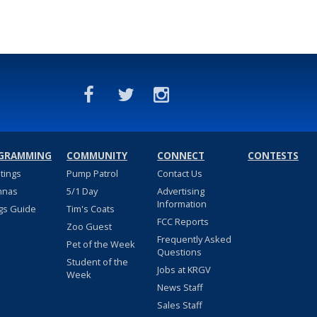
GRAMMING
COMMUNITY
CONNECT
CONTESTS
stings
Pump Patrol
Contact Us
nnas
5/1 Day
Advertising
Information
gs Guide
Tim's Coats
FCC Reports
Zoo Guest
Frequently Asked
Pet of the Week
Questions
Student of the
Jobs at KRGV
Week
News Staff
Sales Staff