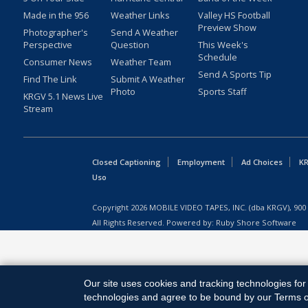
Made in the 956
Weather Links
Valley HS Football
Preview Show
Photographer's
Send A Weather
Perspective
Question
This Week's
Schedule
Consumer News
Weather Team
Send A Sports Tip
Find The Link
Submit A Weather
Photo
Sports Staff
KRGV 5.1 News Live
Stream
Closed Captioning
Employment
Ad Choices
KR
Uso
Copyright
2026
MOBILE VIDEO TAPES, INC. (dba KRGV), 900 
All Rights Reserved. Powered by:
Ruby Shore Software
Our site uses cookies and tracking technologies for 
technologies and agree to be bound by our Terms of 