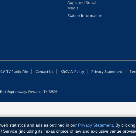
Apps and Social
Media
Station Information
GV-TV Public File
Contact Us
KRGV AI Policy
Privacy Statement
Ter
East Expressway, Weslaco, TX 78596.
web statistics and ads as outlined in our
Privacy Statement
. By clickin
Service (including its Texas choice of law and exclusive venue provisi