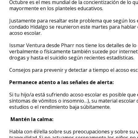
Octubre es el mes mundial de la concientización de lo 
of
mayormente en los planteles educativos.
3
minutes,
2
Justamente para resaltar este problema que según los e
seconds
Volume
condado Hidalgo se reunieron este martes para hablar d
90%
acoso escolar.
Issmar Ventura desde Pharr nos tiene los detalles de lo 
verbalmente o físicamente también sucede por internet
drogas y hasta el suicidio según recientes estadísticas.
Consejos para prevenir y detectar a tiempo el acoso esc
Permanece atento a las señales de alerta:
Si tu hijo/a está sufriendo acoso escolar es posible que 
síntomas de vómitos o insomnio…), su material escolar d
estudios o el rendimiento baja súbitamente.
Mantén la calma:
Habla con él/ella sobre sus preocupaciones y sobre su vi
tranquilidad. Si no actuamos serenamente los niños no