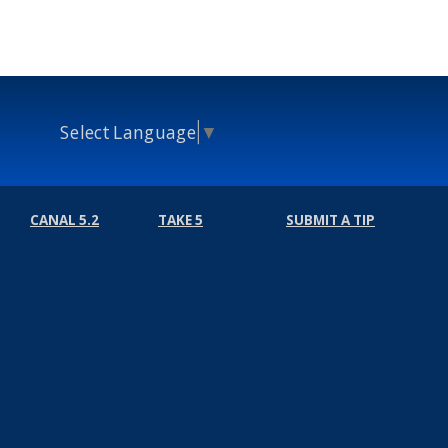
Select Language
▼
CANAL 5.2
TAKE 5
SUBMIT A TIP