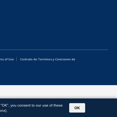
ms of Use
Contrato de Terminos y Coniciones de
g "OK", you consent to our use of these
OK
ons).