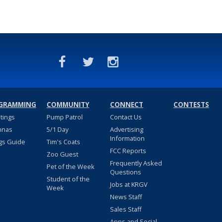
GRAMMING
COMMUNITY
CONNECT
CONTESTS
stings
Pump Patrol
Contact Us
nnas
5/1 Day
Advertising
Information
gs Guide
Tim's Coats
FCC Reports
Zoo Guest
Frequently Asked
Pet of the Week
Questions
Student of the
Jobs at KRGV
Week
News Staff
Sales Staff
Apps and Social