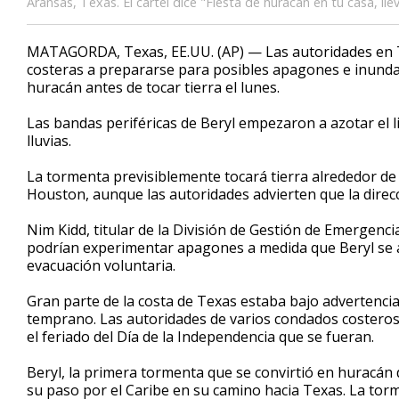
Aransas, Texas. El cartel dice "Fiesta de huracán en tu casa, ll
MATAGORDA, Texas, EE.UU. (AP) — Las autoridades en T
costeras a prepararse para posibles apagones e inundac
huracán antes de tocar tierra el lunes.
Las bandas periféricas de Beryl empezaron a azotar el l
lluvias.
La tormenta previsiblemente tocará tierra alrededor de 
Houston, aunque las autoridades advierten que la direc
Nim Kidd, titular de la División de Gestión de Emergenci
podrían experimentar apagones a medida que Beryl se ac
evacuación voluntaria.
Gran parte de la costa de Texas estaba bajo advertencia
temprano. Las autoridades de varios condados costeros 
el feriado del Día de la Independencia que se fueran.
Beryl, la primera tormenta que se convirtió en huracán 
su paso por el Caribe en su camino hacia Texas. La tor