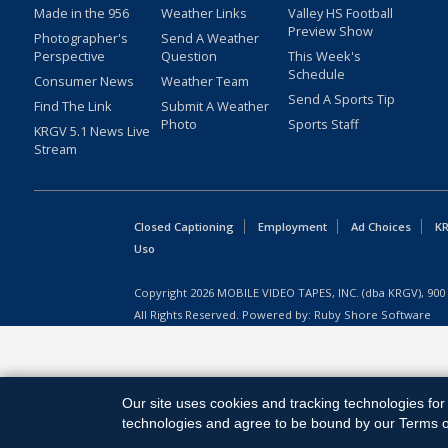
Made in the 956
Weather Links
Valley HS Football
Preview Show
Photographer's
Send A Weather
Perspective
Question
This Week's
Schedule
Consumer News
Weather Team
Send A Sports Tip
Find The Link
Submit A Weather
Photo
Sports Staff
KRGV 5.1 News Live
Stream
Closed Captioning
Employment
Ad Choices
KR
Uso
Copyright
2026
MOBILE VIDEO TAPES, INC. (dba KRGV), 900 
All Rights Reserved. Powered by:
Ruby Shore Software
Our site uses cookies and tracking technologies for 
technologies and agree to be bound by our Terms of 