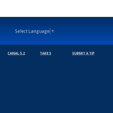
Select Language
▼
CANAL 5.2
TAKE 5
SUBMIT A TIP