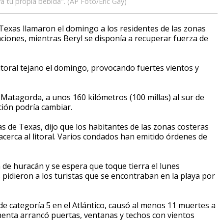
eva tu propia bebida". (AP Foto/Eric Gay)
exas llamaron el domingo a los residentes de las zonas
iones, mientras Beryl se disponía a recuperar fuerza de
itoral tejano el domingo, provocando fuertes vientos y
Matagorda, a unos 160 kilómetros (100 millas) al sur de
ción podría cambiar.
as de Texas, dijo que los habitantes de las zonas costeras
erca al litoral. Varios condados han emitido órdenes de
 de huracán y se espera que toque tierra el lunes
pidieron a los turistas que se encontraban en la playa por
de categoría 5 en el Atlántico, causó al menos 11 muertes a
menta arrancó puertas, ventanas y techos con vientos