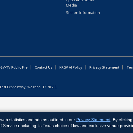
Media
Station Information
GV-TV Public File
Contact Us
KRGV AI Policy
Privacy Statement
Ter
East Expressway, Weslaco, TX 78596.
web statistics and ads as outlined in our
Privacy Statement
. By clickin
Service (including its Texas choice of law and exclusive venue provisi