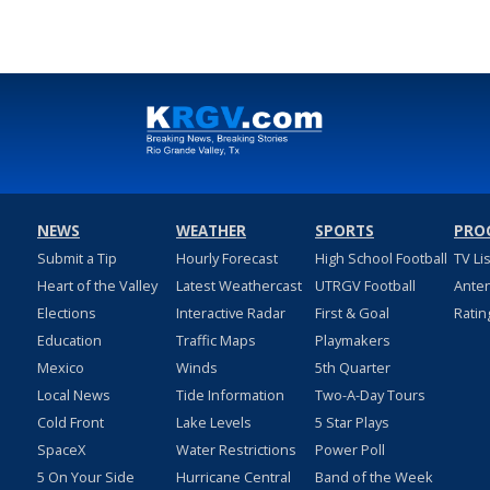
NEWS
WEATHER
SPORTS
PRO
Submit a Tip
Hourly Forecast
High School Football
TV Li
Heart of the Valley
Latest Weathercast
UTRGV Football
Ante
Elections
Interactive Radar
First & Goal
Ratin
Education
Traffic Maps
Playmakers
Mexico
Winds
5th Quarter
Local News
Tide Information
Two-A-Day Tours
Cold Front
Lake Levels
5 Star Plays
SpaceX
Water Restrictions
Power Poll
5 On Your Side
Hurricane Central
Band of the Week