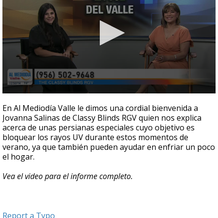
0
seconds
En Al Mediodía Valle le dimos una cordial bienvenida a
of
Jovanna Salinas de Classy Blinds RGV quien nos explica
4
acerca de unas persianas especiales cuyo objetivo es
minutes,
31
bloquear los rayos UV durante estos momentos de
seconds
verano, ya que también pueden ayudar en enfriar un poco
el hogar.
Vea el video para el informe completo.
Report a Typo