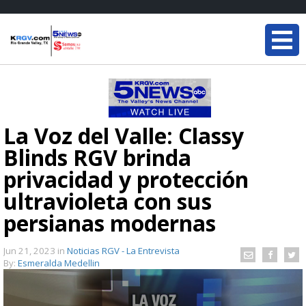
La Voz del Valle: Classy
Blinds RGV brinda
privacidad y protección
ultravioleta con sus
persianas modernas
Jun 21, 2023
in
Noticias RGV - La Entrevista
By:
Esmeralda Medellin