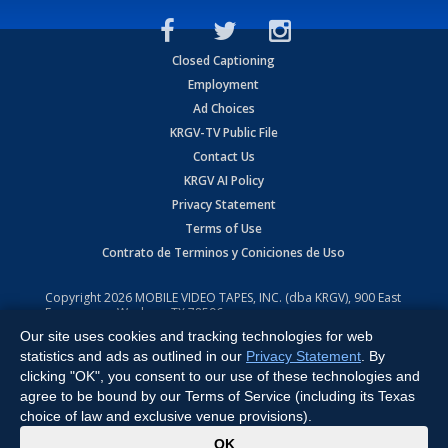
Closed Captioning
Employment
Ad Choices
KRGV-TV Public File
Contact Us
KRGV AI Policy
Privacy Statement
Terms of Use
Contrato de Terminos y Coniciones de Uso
Copyright
2026
MOBILE VIDEO TAPES, INC. (dba KRGV), 900 East
Expressway, Weslaco, TX 78596.
Our site uses cookies and tracking technologies for web
All Rights Reserved. Powered by:
Ruby Shore Software
statistics and ads as outlined in our
Privacy Statement
. By
clicking "OK", you consent to our use of these technologies and
agree to be bound by our Terms of Service (including its Texas
choice of law and exclusive venue provisions).
x
OK