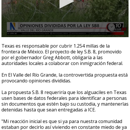
0
seconds
Texas es responsable por cubrir 1.254 millas de la
of
frontera de México. El proyecto de ley S.B. 8, promovido
3
por el gobernador Greg Abbott, obligaría a las
minutes,
24
autoridades locales a colaborar con inmigración federal.
seconds
En El Valle del Río Grande, la controvertida propuesta está
provocando opiniones divididas.
La propuesta S.B. 8 requeriría que los alguaciles en Texas
usen bases de datos federales para identificar a personas
sin documentos que estén bajo su custodia, y mantenerlas
detenidas hasta que sean entregadas a ICE.
"Mi reacción inicial es que si ya para nuestra comunidad
estaban por decirlo así viviendo en constante miedo de ya