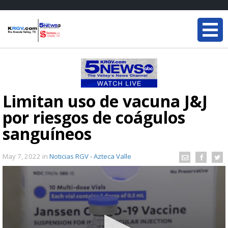
Limitan uso de vacuna J&J
por riesgos de coágulos
sanguíneos
May 7, 2022
in
Noticias RGV - Azteca Valle