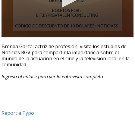
0
seconds
Brenda Garza, actriz de profesión, visita los estudios de
of
Noticias RGV para compartir la importancia sobre el
6
mundo de la actuación en el cine y la televisión local en la
minutes,
11
comunidad.
seconds
Ingresa al enlace para ver la entrevista completa.
Report a Typo