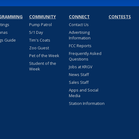
GRAMMING
COMMUNITY
CONNECT
CONTESTS
stings
Pump Patrol
Contact Us
nnas
5/1 Day
Advertising
Information
gs Guide
Tim's Coats
FCC Reports
Zoo Guest
Frequently Asked
Pet of the Week
Questions
Student of the
Jobs at KRGV
Week
News Staff
Sales Staff
Apps and Social
Media
Station Information