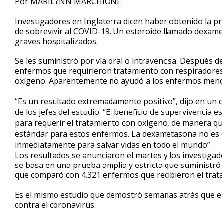
Por MARILYNN MARCHIONE
Investigadores en Inglaterra dicen haber obtenido la p
de sobrevivir al COVID-19. Un esteroide llamado dexam
graves hospitalizados.
Se les suministró por vía oral o intravenosa. Después 
enfermos que requirieron tratamiento con respiradores a
oxígeno. Aparentemente no ayudó a los enfermos meno
“Es un resultado extremadamente positivo”, dijo en un 
de los jefes del estudio. “El beneficio de supervivencia
para requerir el tratamiento con oxígeno, de manera q
estándar para estos enfermos. La dexametasona no es car
inmediatamente para salvar vidas en todo el mundo”.
Los resultados se anunciaron el martes y los investigad
se basa en una prueba amplia y estricta que suministró
que comparó con 4.321 enfermos que recibieron el trat
Es el mismo estudio que demostró semanas atrás que el 
contra el coronavirus.