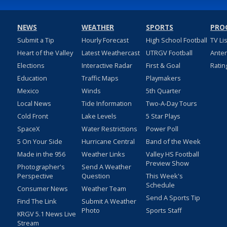
NEWS
WEATHER
SPORTS
PRO
Submit a Tip
Hourly Forecast
High School Football
TV Li
Heart of the Valley
Latest Weathercast
UTRGV Football
Ante
Elections
Interactive Radar
First & Goal
Ratin
Education
Traffic Maps
Playmakers
Mexico
Winds
5th Quarter
Local News
Tide Information
Two-A-Day Tours
Cold Front
Lake Levels
5 Star Plays
SpaceX
Water Restrictions
Power Poll
5 On Your Side
Hurricane Central
Band of the Week
Made in the 956
Weather Links
Valley HS Football
Preview Show
Photographer's
Send A Weather
Perspective
Question
This Week's
Schedule
Consumer News
Weather Team
Send A Sports Tip
Find The Link
Submit A Weather
Photo
Sports Staff
KRGV 5.1 News Live
Stream